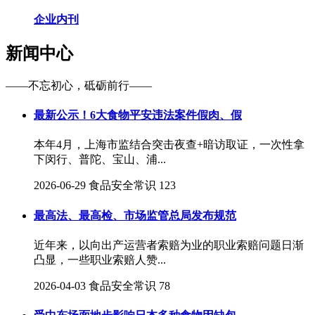
企业内刊
新闻中心
——不忘初心，砥砺前行——
最新公示！6大食物平安违法案件假肉、假
本年4月，上海市监结合突击夜查+暗访取证，一次性拿
下闵行、普陀、宝山、浦...
2026-06-29
食品安全常识
123
最高法、最高检、市场监管总局发布规范
近年来，以向出产运营者索赔为业的职业索赔问题日渐
凸显，一些职业索赔人赞...
2026-04-03
食品安全常识
78