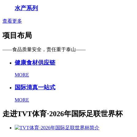
水产系列
查看更多
项目布局
——食品质量安全，责任重于泰山——
健康食材供应链
MORE
国际清真一站式
MORE
走进TVT体育·2026年国际足联世界杯