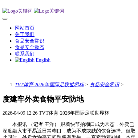
网站首页
关于我们
食品安全常识
食品安全动态
联系我们
English
TVT体育·2026年国际足联世界杯
>
食品安全常识
>
度建牢外卖食物平安防地
2026-04-09 12:26
TVT体育·2026年国际足联世界杯
本报讯 （记者 王洋） 跟着快节拍糊口成为常态，外卖已
深度融入市平易近日常糊口，成为不成或缺的饮食选择。但取
此同时，外卖食物平安问题偶有发生，一直牵动着神经。本年