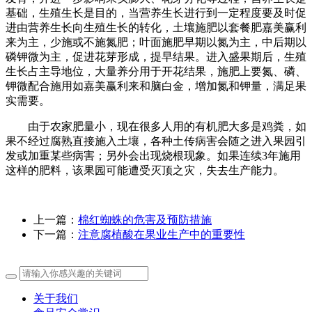
基础，生殖生长是目的，当营养生长进行到一定程度要及时促
进由营养生长向生殖生长的转化，土壤施肥以套餐肥嘉美赢利
来为主，少施或不施氮肥；叶面施肥早期以氮为主，中后期以
磷钾微为主，促进花芽形成，提早结果。进入盛果期后，生殖
生长占主导地位，大量养分用于开花结果，施肥上要氮、磷、
钾微配合施用如嘉美赢利来和脑白金，增加氮和钾量，满足果
实需要。
由于农家肥量小，现在很多人用的有机肥大多是鸡粪，如
果不经过腐熟直接施入土壤，各种土传病害会随之进入果园引
发或加重某些病害；另外会出现烧根现象。如果连续3年施用
这样的肥料，该果园可能遭受灭顶之灾，失去生产能力。
上一篇：
棉红蜘蛛的危害及预防措施
下一篇：
注意腐植酸在果业生产中的重要性
关于我们