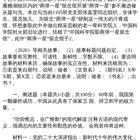
雁栖湖校区内的“两弹一星”留念馆开展“两弹一星”参不雅进修
从题勾当。本次勾当由1105班党支部张嘉雯同志组织，全体学
生、团员加入。 为留念“两弹一星”研制这一伟大的汗青成
绩，怀想参取此中并做出精采贡献的老一辈科学院人，中国科
学院对火箭旧址进行，扶植了“中国科学院取两弹一星留念
馆”，此中“两弹一星”留念馆于2。
（2020）等相关故事。 （2）故事标题问题自定。 （3）
故事要有完整性、可读性、新鲜性，字数不限。 （4）要说明
故事的材料来历，确保故事的实正在性。材料来历格局为：
①若是来自期刊，说明：做者：《文章名》，《期刊名》X年
X期，第X页； ②若是来自册本，说明：做者：《书名》，出
书？。
一、阐述题（本题共1小题，共100分） 60年前，我国第
一颗爆炸成功，中国从此具有了保家卫 国、捍卫和平的核力
量。。
“功崇惟志，业广惟勤”的现代解读 注释古语的现代寄
义，强调志向的主要性和勤恳的价值。 会商若何将这种。
材料一：党的二十大演讲指出：新时代十年的伟大变化，