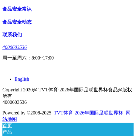
食品安全常识
食品安全动态
联系我们
4000603536
周一至周六：8:00~17:00
English
Copyright 2020@ TVT体育·2026年国际足联世界杯食品@版权
所有
4000603536
Powered by
©2008-2025
TVT体育·2026年国际足联世界杯
网
站地图
首页
产品