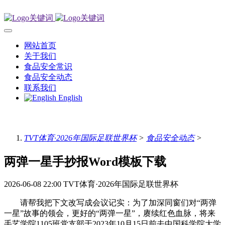
网站首页
关于我们
食品安全常识
食品安全动态
联系我们
English
TVT体育·2026年国际足联世界杯
>
食品安全动态
>
两弹一星手抄报Word模板下载
2026-06-08 22:00
TVT体育·2026年国际足联世界杯
请帮我把下文改写成会议记实：为了加深同窗们对“两弹
一星”故事的领会，更好的“两弹一星”，赓续红色血脉，将来
手艺学院1105班党支部于2023年10月15日前去中国科学院大学