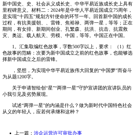
新中国史、史、社会从义成长史、中华平易近族成长史上具有
里程碑意义。材料二：2024年是中华人平易近国成立75周年，
是实现“十四五”规划方针使命的环节一年。回首新中国的成长
过程，有抗美援朝、、雷锋、焦裕禄、两弹一星，等等；正在
期间，有女排、新期间创业、孔繁森、抗洪、抗击、抗震救
灾、奥运、载人航天、劳模、中国，等等。中国正在中国。
1。汇集取编红色故事，字数500字以上，要求： （1）红
色故事的范畴：次要为新中国成立之前的红色故事，也能够选
择新中国成立之后的雷锋。
，坚想，为实现中华平易近族伟大回复的“中国梦”而奋斗
为从题1200字。
关于申请智绘创“星”“两弹一星”守护宣讲团的宣讲队员的
小我引见及劣势展现。
试述“两弹一星”的内涵是什么？做为新时代中国特色社会
从义的年轻人，应若何承继和这种？
上一篇：
涉企运营许可审批办事