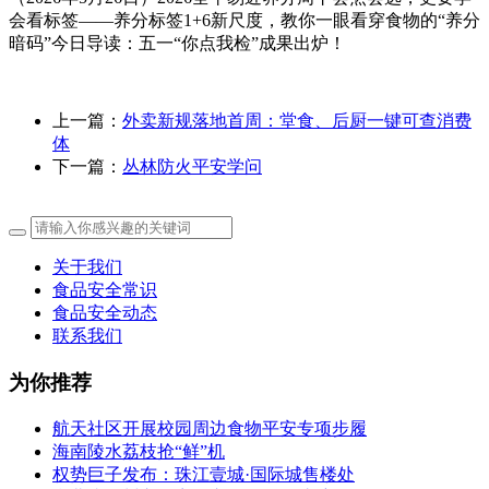
会看标签——养分标签1+6新尺度，教你一眼看穿食物的“养分
暗码”今日导读：五一“你点我检”成果出炉！
上一篇：
外卖新规落地首周：堂食、后厨一键可查消费
体
下一篇：
丛林防火平安学问
关于我们
食品安全常识
食品安全动态
联系我们
为你推荐
航天社区开展校园周边食物平安专项步履
海南陵水荔枝抢“鲜”机
权势巨子发布：珠江壹城·国际城售楼处