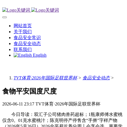
网站首页
关于我们
食品安全常识
食品安全动态
联系我们
English
TVT体育·2026年国际足联世界杯
>
食品安全动态
>
食物平安国度尺度
2026-06-11 23:17
TVT体育·2026年国际足联世界杯
今日导读：双汇子公司猪肉兽药超标；1瓶康师傅水蜜桃
仅含0。01克水蜜桃汁；陈克明停产停售含“手擀”字样产物
（2026年5月26日）2026全平易近养分周丨会烹会选，更要学